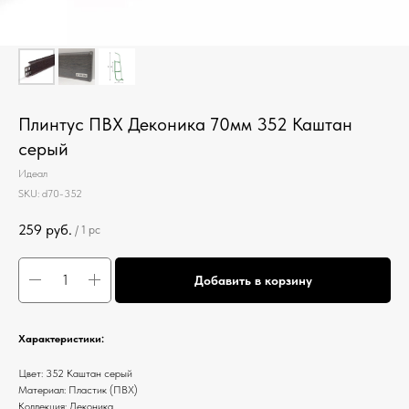
Плинтус ПВХ Деконика 70мм 352 Каштан
серый
Идеал
SKU:
d70-352
259
руб.
/
1 pc
Добавить в корзину
Характеристики:
Цвет: 352 Каштан серый
Материал: Пластик (ПВХ)
Коллекция: Деконика