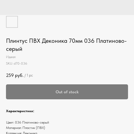
Плинтус ПВХ Деконика 70мм 036 Платиново-
серый
Идеал
SKU:
d70-036
259
руб.
/
1 pc
Out of stock
Характеристики:
Цвет: 036 Платиново-серый
Материал: Пластик (ПВХ)
Коллекция: Деконика