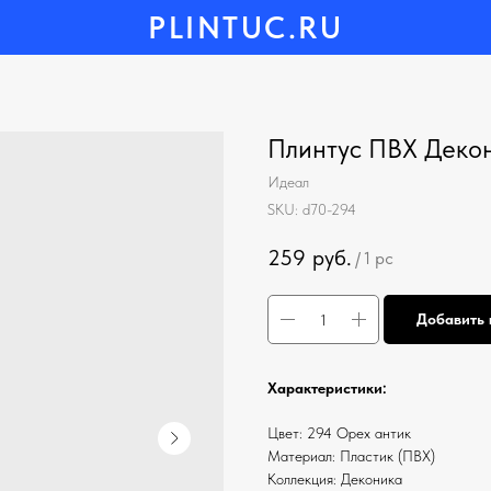
PLINTUC.RU
Плинтус ПВХ Декон
Идеал
SKU:
d70-294
259
руб.
/
1 pc
Добавить 
Характеристики:
Цвет: 294 Орех антик
Материал: Пластик (ПВХ)
Коллекция: Деконика