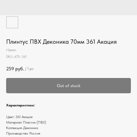
Плинтус ПВХ Деконика 70мм 361 Акация
Идеал
SKU:
d70-361
259
руб.
/
1 pc
Out of stock
Характеристики:
Цвет: 361 Акация
Материал: Пластик (ПВХ)
Коллекция: Деконика
Производство: Россия