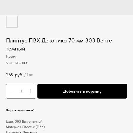
Плинтус ПВХ Деконика 70 мм 303 Венге
темный
Идеал
SKU:
d70-303
259
руб.
/
1 pc
Добавить в корзину
Характеристики:
Цвет: 303 Венге темный
Материал: Пластик (ПВХ)
Коллекция: Деконика