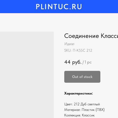
PLINTUC.RU
Соединение Класси
Идеал
SKU:
П-К55С 212
44
руб.
/
1 pc
Out of stock
Характеристики:
Цвет: 212 Дуб светлый
Материал: Пластик (ПВХ)
Коллекция: Классик