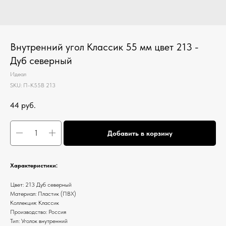
Внутренний угол Классик 55 мм цвет 213 -
Дуб северный
Идеал
SKU:
П-К55В 213
44
руб.
Добавить в корзину
Характеристики:
Цвет: 213 Дуб северный
Материал: Пластик (ПВХ)
Коллекция: Классик
Производство: Россия
Тип: Уголок внутренний