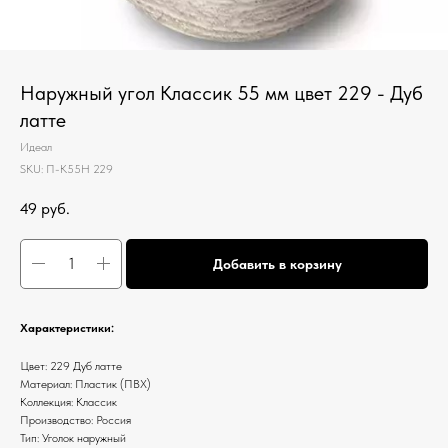
Наружный угол Классик 55 мм цвет 229 - Дуб
латте
Идеал
SKU:
П-К55Н 229
49
руб.
Добавить в корзину
Характеристики:
Цвет: 229 Дуб латте
Материал: Пластик (ПВХ)
Коллекция: Классик
Производство: Россия
Тип: Уголок наружный