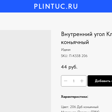
PLINTUC.RU
Внутренний угол Кл
коньячный
Идеал
SKU:
П-К55В 206
44
руб.
Добавить 
Характеристики:
Цвет: 206 Дуб коньячный