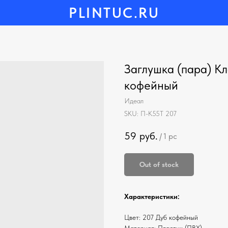
PLINTUC.RU
Заглушка (пара) Кл
кофейный
Идеал
SKU:
П-К55Т 207
59
руб.
/
1 pc
Out of stock
Характеристики:
Цвет: 207 Дуб кофейный