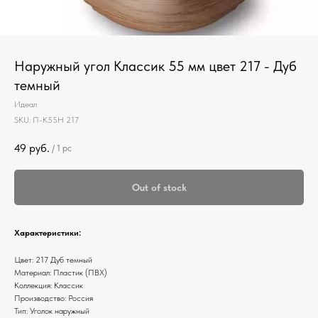
Наружный угол Классик 55 мм цвет 217 - Дуб
темный
Идеал
SKU:
П-К55Н 217
49
руб.
/
1 pc
Out of stock
Характеристики:
Цвет: 217 Дуб темный
Материал: Пластик (ПВХ)
Коллекция: Классик
Производство: Россия
Тип: Уголок наружный