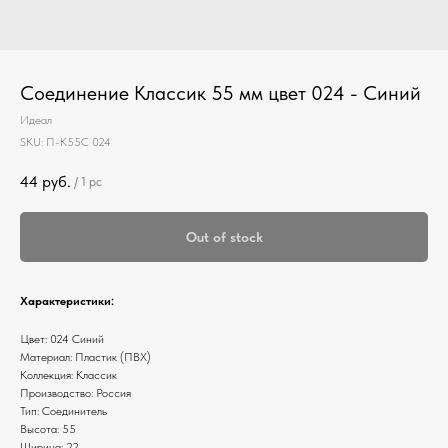
Соединение Классик 55 мм цвет 024 - Синий
Идеал
SKU:
П-К55С 024
44
руб.
/
1 pc
Out of stock
Характеристики:
Цвет: 024 Синий
Материал: Пластик (ПВХ)
Коллекция: Классик
Производство: Россия
Тип: Соединитель
Высота: 55
Ширина: 22