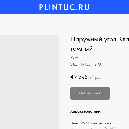
PLINTUC.RU
Наружный угол Кла
темный
Идеал
SKU:
П-К55Н 293
49
руб.
/
1 pc
Out of stock
Характеристики:
Цвет: 293 Орех темный