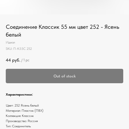
Соединение Классик 55 мм цвет 252 - Ясень
белый
Идеал
SKU:
П-К55С 252
44
руб.
/
1 pc
Out of stock
Характеристики:
Цвет: 252 Ясень белый
Материал: Пластик (ПВХ)
Коллекция: Классик
Производство: Россия
Тип: Соединитель