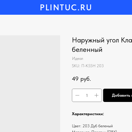
PLINTUC.RU
Наружный угол Кла
беленный
Идеал
SKU:
П-К55Н 203
49
руб.
Добавить 
Характеристики:
Цвет: 203 Дуб беленый