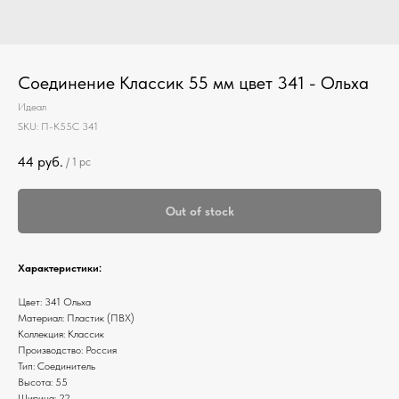
Соединение Классик 55 мм цвет 341 - Ольха
Идеал
SKU:
П-К55С 341
44
руб.
/
1 pc
Out of stock
Характеристики:
Цвет: 341 Ольха
Материал: Пластик (ПВХ)
Коллекция: Классик
Производство: Россия
Тип: Соединитель
Высота: 55
Ширина: 22