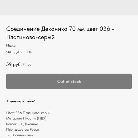
Соединение Деконика 70 мм цвет 036 -
Платиново-серый
Идеал
SKU:
Д-С70 036
59
руб.
/
1 pc
Out of stock
Характеристики:
Цвет: 036 Платиново-серый
Материал: Пластик (ПВХ)
Коллекция: Деконика
Производство: Россия
Тип: Соединитель