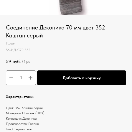
Соединение Деконика 70 мм цвет 352 -
Каштан серый
Идеал
SKU:
Д-С70 352
59
руб.
/
1 pc
Добавить в корзину
Характеристики:
Цвет: 352 Каштан серый
Материал: Пластик (ПВХ)
Коллекция: Деконика
Производство: Россия
Тип: Соединитель