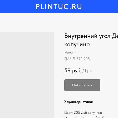
PLINTUC.RU
Внутренний угол Д
капучино
Идеал
SKU:
Д-В70 205
59
руб.
/
1 pc
Out of stock
Характеристики:
Цвет: 205 Дуб капучино