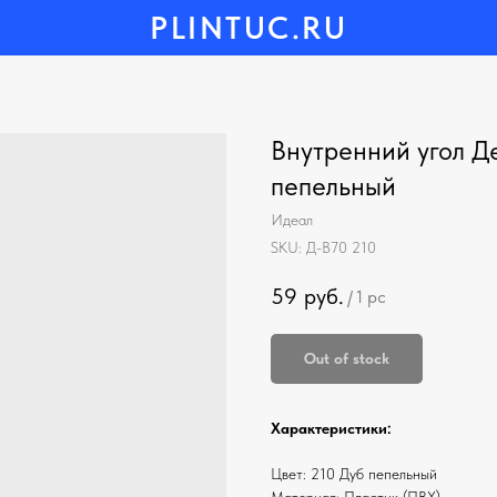
PLINTUC.RU
Внутренний угол Де
пепельный
Идеал
SKU:
Д-В70 210
59
руб.
/
1 pc
Out of stock
Характеристики:
Цвет: 210 Дуб пепельный