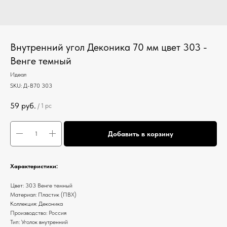
Внутренний угол Деконика 70 мм цвет 303 -
Венге темный
Идеал
SKU:
Д-В70 303
59
руб.
/
1 pc
Добавить в корзину
Характеристики:
Цвет: 303 Венге темный
Материал: Пластик (ПВХ)
Коллекция: Деконика
Производство: Россия
Тип: Уголок внутренний