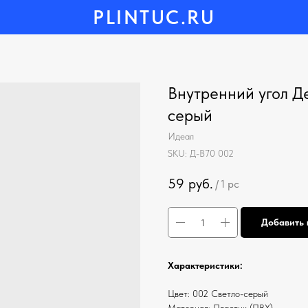
PLINTUC.RU
Внутренний угол Д
серый
Идеал
SKU:
Д-В70 002
59
руб.
/
1 pc
Добавить 
Характеристики:
Цвет: 002 Светло-серый