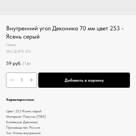
Внутренний угол Деконика 70 мм цвет 253 -
Ясень серый
Идеал
SKU:
Д-В70 253
59
руб.
/
1 pc
Добавить в корзину
Характеристики:
Цвет: 253 Ясень серый
Материал: Пластик (ПВХ)
Коллекция: Деконика
Производство: Россия
Тип: Уголок внутренний