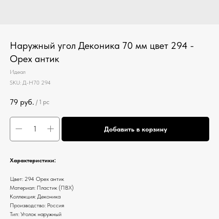
Наружный угол Деконика 70 мм цвет 294 -
Орех антик
Идеал
SKU:
Д-Н70 294
79
руб.
/
1 pc
Добавить в корзину
Характеристики:
Цвет: 294 Орех антик
Материал: Пластик (ПВХ)
Коллекция: Деконика
Производство: Россия
Тип: Уголок наружный