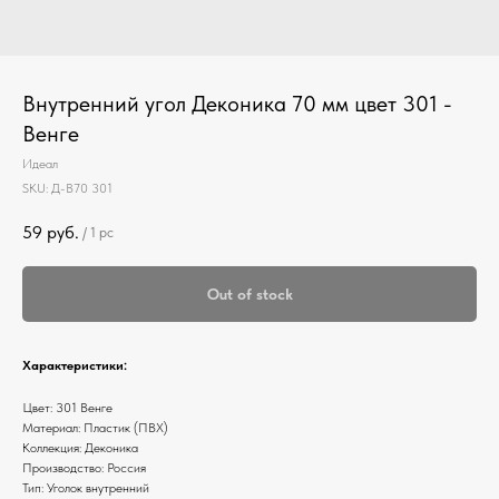
Внутренний угол Деконика 70 мм цвет 301 -
Венге
Идеал
SKU:
Д-В70 301
59
руб.
/
1 pc
Out of stock
Характеристики:
Цвет: 301 Венге
Материал: Пластик (ПВХ)
Коллекция: Деконика
Производство: Россия
Тип: Уголок внутренний