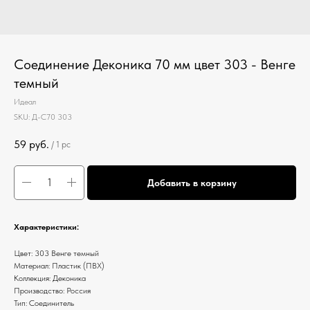
Соединение Деконика 70 мм цвет 303 - Венге
темный
Идеал
SKU:
Д-С70 303
59
руб.
/
1 pc
Добавить в корзину
Характеристики:
Цвет: 303 Венге темный
Материал: Пластик (ПВХ)
Коллекция: Деконика
Производство: Россия
Тип: Соединитель