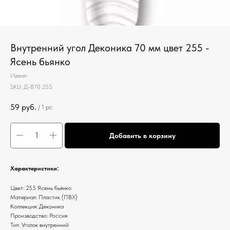
Внутренний угол Деконика 70 мм цвет 255 -
Ясень бьянко
Идеал
SKU:
Д-В70 255
59
руб.
/
1 pc
Добавить в корзину
Характеристики:
Цвет: 255 Ясень бьянко
Материал: Пластик (ПВХ)
Коллекция: Деконика
Производство: Россия
Тип: Уголок внутренний