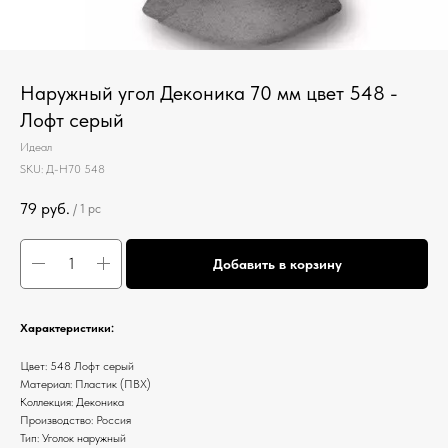
Наружный угол Деконика 70 мм цвет 548 -
Лофт серый
Идеал
SKU:
Д-Н70 548
79
руб.
/
1 pc
Добавить в корзину
Характеристики:
Цвет: 548 Лофт серый
Материал: Пластик (ПВХ)
Коллекция: Деконика
Производство: Россия
Тип: Уголок наружный