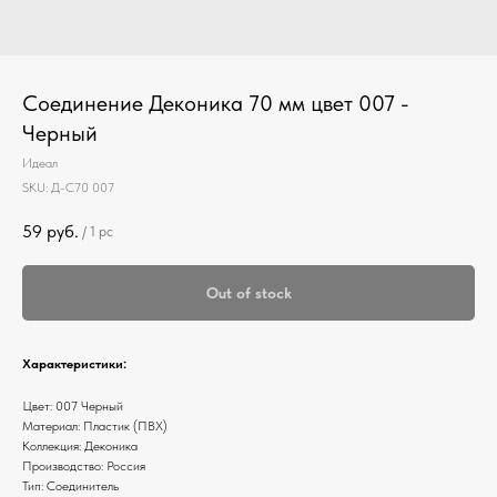
Соединение Деконика 70 мм цвет 007 -
Черный
Идеал
SKU:
Д-С70 007
59
руб.
/
1 pc
Out of stock
Характеристики:
Цвет: 007 Черный
Материал: Пластик (ПВХ)
Коллекция: Деконика
Производство: Россия
Тип: Соединитель